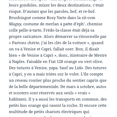
leurs gondoles, mixer les deux destinations, c’était
risqué. D’autant que les paroles, bof, et re-bof.
Brushingué comme Rosy Varte dans la sit-com
Maguy,
costume de merlan à patte d’éph’, chemise
colle pelle-à-tarte, Frédo-la-classe était déjà sa
propre caricature. Alors démarrer sa ritournelle par
« Partons chérie, j’ai les clés de la voiture », quand
on va à Venise et Capri, fallait oser. Bon, il disait
bien « de Venise à Capri », donc, itinéraire de Mestre
à Naples. Faisable en Fiat 128 orange ou vert olive.
Des tutures à Venise, yapa. Sauf au Lido. Des tutures
à Capri, y en a mais triées sur le volet. L’île compte
un réseau routier plus proche du sentier caprin que
de la belle départementale. De mars à octobre, autos
et scooters sont réservés aux seuls « vrais »
habitants. Il y a aussi les transports en commun, des
petits bus orange qui rasent la roche. Et encore cette
multitude de petits chariots électriques qui