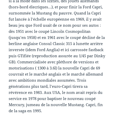
si à la mode dans les sixties, des jouets allemands
(hors-bord élecriques…), et pour finir la Ford Capri,
surnommée la Mustang du pauvre. Quand la Capri
fut lancée à l’échelle européenne en 1969, il y avait
beau jeu que Ford usait de ce nom pour ses autos :
dès 1951 avec le coupé Lincoln Cosmopolitan
(jusqu’en 1958) et en 1961 avec le coupé décliné de la
berline anglaise Consul Classic 315 à lunette arrière
inversée (idem Ford Anglia) et ici carrossée fastback
puis GTifiée (reproduction assurée au 1/45 par Dinky
GB). Commercialisée avec pléthore de versions et
motorisations ( 1300 à 3.6l) la nouvelle Capri de 69
couvrait et le marché anglais et le marché allemand
avec ambitions mondiales assumées. Trois
générations plus tard, l’euro-Capri tirera sa
révérence en 1983. Aux USA, le nom avait repris du
service en 1978 pour baptiser le nouveau coupé
Mercury, jumeau de la nouvelle Mustang. Capri, fin
de la saga en 1995.