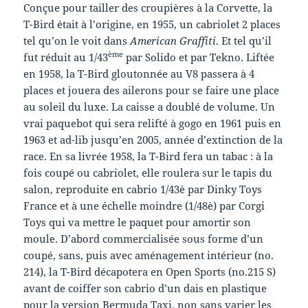
Conçue pour tailler des croupières à la Corvette, la
T-Bird était à l’origine, en 1955, un cabriolet 2 places
tel qu’on le voit dans
American Graffiti
. Et tel qu’il
ème
fut réduit au 1/43
par Solido et par Tekno. Liftée
en 1958, la T-Bird gloutonnée au V8 passera à 4
places et jouera des ailerons pour se faire une place
au soleil du luxe. La caisse a doublé de volume. Un
vrai paquebot qui sera relifté à gogo en 1961 puis en
1963 et ad-lib jusqu’en 2005, année d’extinction de la
race. En sa livrée 1958, la T-Bird fera un tabac : à la
fois coupé ou cabriolet, elle roulera sur le tapis du
salon, reproduite en cabrio 1/43è par Dinky Toys
France et à une échelle moindre (1/48è) par Corgi
Toys qui va mettre le paquet pour amortir son
moule. D’abord commercialisée sous forme d’un
coupé, sans, puis avec aménagement intérieur (no.
214), la T-Bird décapotera en Open Sports (no.215 S)
avant de coiffer son cabrio d’un dais en plastique
pour la version Bermuda Taxi, non sans varier les