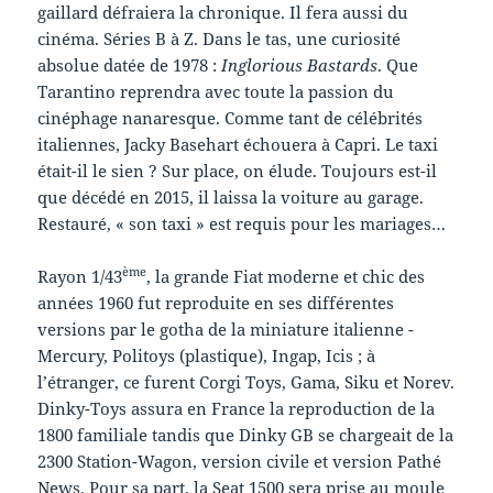
gaillard défraiera la chronique. Il fera aussi du
cinéma. Séries B à Z. Dans le tas, une curiosité
absolue datée de 1978 :
Inglorious Bastards
. Que
Tarantino reprendra avec toute la passion du
cinéphage nanaresque. Comme tant de célébrités
italiennes, Jacky Basehart échouera à Capri. Le taxi
était-il le sien ? Sur place, on élude. Toujours est-il
que décédé en 2015, il laissa la voiture au garage.
Restauré, « son taxi » est requis pour les mariages…
ème
Rayon 1/43
, la grande Fiat moderne et chic des
années 1960 fut reproduite en ses différentes
versions par le gotha de la miniature italienne -
Mercury, Politoys (plastique), Ingap, Icis ; à
l’étranger, ce furent Corgi Toys, Gama, Siku et Norev.
Dinky-Toys assura en France la reproduction de la
1800 familiale tandis que Dinky GB se chargeait de la
2300 Station-Wagon, version civile et version Pathé
News. Pour sa part, la Seat 1500 sera prise au moule