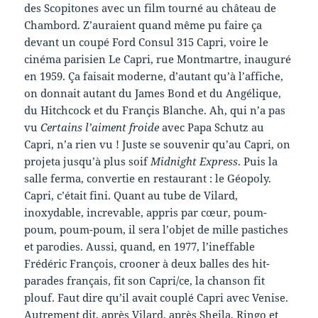
des Scopitones avec un film tourné au château de
Chambord. Z’auraient quand même pu faire ça
devant un coupé Ford Consul 315 Capri, voire le
cinéma parisien Le Capri, rue Montmartre, inauguré
en 1959. Ça faisait moderne, d’autant qu’à l’affiche,
on donnait autant du James Bond et du Angélique,
du Hitchcock et du Françis Blanche. Ah, qui n’a pas
vu
Certains l’aiment froide
avec Papa Schutz au
Capri, n’a rien vu ! Juste se souvenir qu’au Capri, on
projeta jusqu’à plus soif
Midnight Express
. Puis la
salle ferma, convertie en restaurant : le Géopoly.
Capri, c’était fini. Quant au tube de Vilard,
inoxydable, increvable, appris par cœur, poum-
poum, poum-poum, il sera l’objet de mille pastiches
et parodies. Aussi, quand, en 1977, l’ineffable
Frédéric François, crooner à deux balles des hit-
parades français, fit son Capri/ce, la chanson fit
plouf. Faut dire qu’il avait couplé Capri avec Venise.
Autrement dit, après Vilard, après Sheila, Ringo et