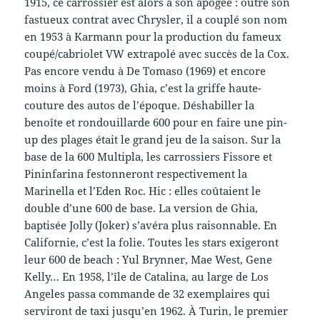
1915, ce carrossier est alors à son apogée : outre son
fastueux contrat avec Chrysler, il a couplé son nom
en 1953 à Karmann pour la production du fameux
coupé/cabriolet VW extrapolé avec succès de la Cox.
Pas encore vendu à De Tomaso (1969) et encore
moins à Ford (1973), Ghia, c’est la griffe haute-
couture des autos de l’époque. Déshabiller la
benoîte et rondouillarde 600 pour en faire une pin-
up des plages était le grand jeu de la saison. Sur la
base de la 600 Multipla, les carrossiers Fissore et
Pininfarina festonneront respectivement la
Marinella et l’Eden Roc. Hic : elles coûtaient le
double d’une 600 de base. La version de Ghia,
baptisée Jolly (Joker) s’avéra plus raisonnable. En
Californie, c’est la folie. Toutes les stars exigeront
leur 600 de beach : Yul Brynner, Mae West, Gene
Kelly… En 1958, l’île de Catalina, au large de Los
Angeles passa commande de 32 exemplaires qui
serviront de taxi jusqu’en 1962. À Turin, le premier