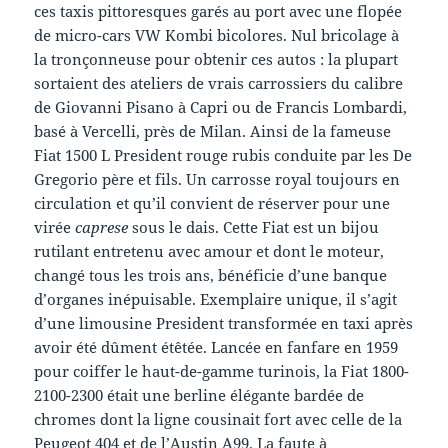
ces taxis pittoresques garés au port avec une flopée
de micro-cars VW Kombi bicolores. Nul bricolage à
la tronçonneuse pour obtenir ces autos : la plupart
sortaient des ateliers de vrais carrossiers du calibre
de Giovanni Pisano à Capri ou de Francis Lombardi,
basé à Vercelli, près de Milan. Ainsi de la fameuse
Fiat 1500 L President rouge rubis conduite par les De
Gregorio père et fils. Un carrosse royal toujours en
circulation et qu’il convient de réserver pour une
virée
caprese
sous le dais. Cette Fiat est un bijou
rutilant entretenu avec amour et dont le moteur,
changé tous les trois ans, bénéficie d’une banque
d’organes inépuisable. Exemplaire unique, il s’agit
d’une limousine President transformée en taxi après
avoir été dûment étêtée. Lancée en fanfare en 1959
pour coiffer le haut-de-gamme turinois, la Fiat 1800-
2100-2300 était une berline élégante bardée de
chromes dont la ligne cousinait fort avec celle de la
Peugeot 404 et de l’Austin A99. La faute à