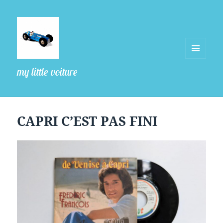
MENU
my little voiture
ET
WIDGETS
CAPRI C’EST PAS FINI