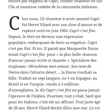
encore par Peppino di Capri, célèbre chanteur né sur
l’île et immense vedette de la canzonetta italienne.
C
hez nous, LE chanteur à avoir annexé Capri
fut Hervé Vilard avec son slow d’amour et de
rupture sorti en juin 1965.
Capri c’est fini
.
Depuis, le titre est devenu une expression
populaire, embarquant de facto sa négation. Capri
c’est pas fini. Et toc. Il paraît que Marguerite Duras
tenait
Capri c’est fini
pour « la plus belle chanson
d’amour jamais écrite et chantée ». Spécialiste des
tropismes –
Hiroshima mon amour, Son nom de
Venise dans Calcutta désert
…, la Duras touchait sa
bille. Traduit en sept langues, no 1 en Espagne, au
Brésil et en Turquie, vendu à 3 millions
d’exemplaires, le 45t
Capri c’est fini
ne passa jamais
l’épreuve de l’italien. Pourtant, tout y était. Sauf que
pour les Italiens, c’eût été un affront. Tout juste âgé
de 20 ans, Hervé Vilard devint illico une star. Le roi