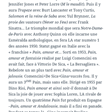
Jennifer Jones et Peter Lorre (
M le maudit
). Puis il y
aura
Trapeze
avec Burt Lancaster et Tony Curtis,
Salomon et la reine de Saba
avec Yul Brynner,
La
proie des vautours (Never so Few)
avec Frank
Sinatra… Le triomphe mondial que sera
Notre-Dame-
de-Paris
avec Anthony Quinn où elle incarne une
Esméralda anthologique, en fera LA star numéro 1
des années 1950. Statut gagné en Italie avec la
« franchise »
Pain, amour et…
Sorti en 1953,
Pain,
amour et fantaisie
réalisé par Luigi Comencini en
avait fait, face à Vittorio De Sica, « La Bersagliera ».
Rebelote un an plus tard avec
Pain, amour et
jalousie.
Comencini+De Sica+Gina=succès fou. Il y
èME
aura un 3
Pain, mais sans elle. Dirigé en 1955 par
Dino Risi,
Pain amour et ainsi soit-il
donnait à De
Sica la joie de jouer avec Sophia Loren, LA rivale de
toujours. Un quatrième
Pain
fut produit en Espagne
–
Pain, amour et Andalousie
, mais il a fini en panade.
Pendant ce temps-là , Gina incarnait Pauline