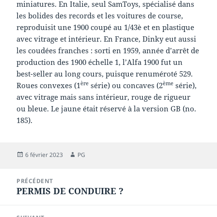
miniatures. En Italie, seul SamToys, spécialisé dans
les bolides des records et les voitures de course,
reproduisit une 1900 coupé au 1/43è et en plastique
avec vitrage et intérieur. En France, Dinky eut aussi
les coudées franches : sorti en 1959, année d’arrêt de
production des 1900 échelle 1, l’Alfa 1900 fut un
best-seller au long cours, puisque renuméroté 529.
ère
ème
Roues convexes (1
série) ou concaves (2
série),
avec vitrage mais sans intérieur, rouge de rigueur
ou bleue. Le jaune était réservé à la version GB (no.
185).
Publié
Auteur
6 février 2023
PG
le
Navigation
PRÉCÉDENT
de
PERMIS DE CONDUIRE ?
Article
l’article
précédent :