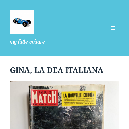
MENU
my little voiture
ET
WIDGETS
GINA, LA DEA ITALIANA