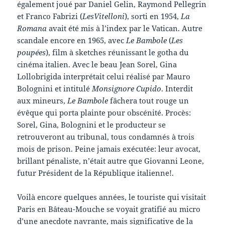
également joué par Daniel Gelin, Raymond Pellegrin
et Franco Fabrizi (
LesVitelloni
), sorti en 1954,
La
Romana
avait été mis à l’index par le Vatican. Autre
scandale encore en 1965, avec
Le Bambole
(
Les
poupées
), film à sketches réunissant le gotha du
cinéma italien. Avec le beau Jean Sorel, Gina
Lollobrigida interprétait celui réalisé par Mauro
Bolognini et intitulé
Monsignore Cupido
. Interdit
aux mineurs,
Le Bambole
fâchera tout rouge un
évêque qui porta plainte pour obscénité. Procès:
Sorel, Gina, Bolognini et le producteur se
retrouveront au tribunal, tous condamnés à trois
mois de prison. Peine jamais exécutée: leur avocat,
brillant pénaliste, n’était autre que Giovanni Leone,
futur Président de la République italienne!.
Voilà encore quelques années, le touriste qui visitait
Paris en Bâteau-Mouche se voyait gratifié au micro
d’une anecdote navrante, mais significative de la