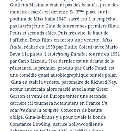
Giulietta Masina n’étaient pas des beautés, juste des
ème
monstres sacrés en devenir. Sa 3
place sur le
podium de Miss Italia 1947 -sacré cru !, n’empêcha
pas la très jeune Gina de tourner ses premiers films.
Petits et seconds rôles. Puis très vite, le haut de
l’affiche. Deux films en feront une vedette :
Miss
Italia
, réalisé en 1950 par Duilio Coletti (avec Mario
Bava à la photo !) et
Achtung Bandit !
tourné en 1951
par Carlo Lizzani. Si ce dernier est un drame de la
résistance, le premier, produit par Carlo Ponti, est
une comédie quasi autobiographique teintée polar.
Gina en était la vedette, partenaire de Richard Ney,
acteur américain alors marié avec la star Greer
Garson et venu en Europe tenter une seconde
carrière : il tournera notamment en France
Un
sourire dans la tempête
. Concours de beauté
oblige, Gina-la-brune y a pour rivale la bonde
Constance Dowling. Actrice hollywoodienne
débarquée en Italie en 1947, à l’affiche d’une