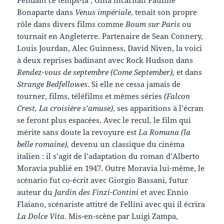
Bonaparte dans
Venus impériale
, tenait son propre
rôle dans divers films comme
Boum sur Paris
ou
tournait en Angleterre. Partenaire de Sean Connery,
Louis Jourdan, Alec Guinness, David Niven, la voici
à deux reprises badinant avec Rock Hudson dans
Rendez-vous de septembre (Come September),
et dans
Strange Bedfellowes
. Si elle ne cessa jamais de
tourner, films, téléfilms et mêmes séries
(Falcon
Crest, La croisière s’amuse)
, ses apparitions à l’écran
se feront plus espacées. Avec le recul, le film qui
mérite sans doute la revoyure est
La Romana (la
belle romaine),
devenu un classique du cinéma
italien : il s’agit de l’adaptation du roman d’Alberto
Moravia publié en 1947. Outre Moravia lui-même, le
scénario fut co-écrit avec Giorgio Bassani, futur
auteur du
Jardin des Finzi-Contini
et avec Ennio
Flaiano, scénariste attitré de Fellini avec qui il écrira
La Dolce Vita
. Mis-en-scène par Luigi Zampa,