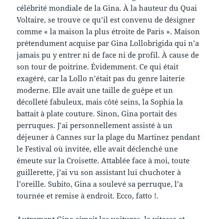
célébrité mondiale de la Gina. À la hauteur du Quai
Voltaire, se trouve ce qu’il est convenu de désigner
comme « la maison la plus étroite de Paris ». Maison
prétendument acquise par Gina Lollobrigida qui n’a
jamais pu y entrer ni de face ni de profil. À cause de
son tour de poitrine. Évidemment. Ce qui était
exagéré, car la Lollo n’était pas du genre laiterie
moderne. Elle avait une taille de guêpe et un
décolleté fabuleux, mais côté seins, la Sophia la
battait à plate couture. Sinon, Gina portait des
perruques. J’ai personnellement assisté à un
déjeuner à Cannes sur la plage du Martinez pendant
le Festival où invitée, elle avait déclenché une
émeute sur la Croisette. Attablée face à moi, toute
guillerette, j’ai vu son assistant lui chuchoter à
l’oreille. Subito, Gina a soulevé sa perruque, l’a
tournée et remise à endroit. Ecco, fatto !.
Autrement Gina aimait les voitures, la vitesse et