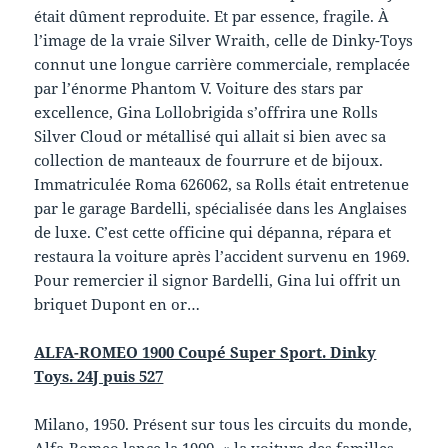
était dûment reproduite. Et par essence, fragile. À
l’image de la vraie Silver Wraith, celle de Dinky-Toys
connut une longue carrière commerciale, remplacée
par l’énorme Phantom V. Voiture des stars par
excellence, Gina Lollobrigida s’offrira une Rolls
Silver Cloud or métallisé qui allait si bien avec sa
collection de manteaux de fourrure et de bijoux.
Immatriculée Roma 626062, sa Rolls était entretenue
par le garage Bardelli, spécialisée dans les Anglaises
de luxe. C’est cette officine qui dépanna, répara et
restaura la voiture après l’accident survenu en 1969.
Pour remercier il signor Bardelli, Gina lui offrit un
briquet Dupont en or…
ALFA-ROMEO 1900 Coupé Super Sport. Dinky
Toys. 24J puis 527
Milano, 1950. Présent sur tous les circuits du monde,
Alfa-Romeo lance la 1900, « la voiture des familles