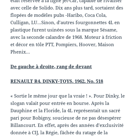
était réservée à la ligne Jet-Car, capable de rivaliser
avec celle de Solido. Dix ans plus tard, sortaient des
flopées de modèles pubs -Haribo, Coca Cola,
Culligan, LU…Sinon, d’autres fourgonnettes 4L en
plastique furent usinées sous la marque Sésame,
avec la seconde calandre de 1968. Moteur à friction
et décor en tôle PTT, Pompiers, Hoover, Maison
Phenix…
De gauche à droite, rang de devant
RENAULT R4. DINKY-TOYS. 1962. No. 518
« Sortie le même jour que la vraie ! ». Pour Dinky, le
slogan valait pour entrée en bourse. Après la
Dauphine et la Floride, la 4L représentait un sacré
pari pour Bobigny, soucieuse de ne pas désespérer
Billancourt. En effet, après des années d’exclusivité
donnée à CIJ, la Régie, fâchée du ratage de la