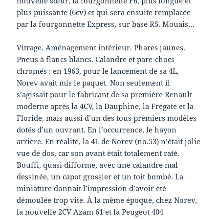
nouvelle sœur, la fourgonnette F6, plus longue et
plus puissante (6cv) et qui sera ensuite remplacée
par la fourgonnette Express, sur base R5. Mouais…
Vitrage. Aménagement intérieur. Phares jaunes.
Pneus à flancs blancs. Calandre et pare-chocs
chromés : en 1963, pour le lancement de sa 4L,
Norev avait mis le paquet. Non seulement il
s’agissait pour le fabricant de sa première Renault
moderne après la 4CV, la Dauphine, la Frégate et la
Floride, mais aussi d’un des tous premiers modèles
dotés d’un ouvrant. En l’occurrence, le hayon
arrière. En réalité, la 4L de Norev (no.53) n’était jolie
vue de dos, car son avant était totalement raté.
Bouffi, quasi difforme, avec une calandre mal
dessinée, un capot grossier et un toit bombé. La
miniature donnait l’impression d’avoir été
démoulée trop vite. À la même époque, chez Norev,
la nouvelle 2CV Azam 61 et la Peugeot 404