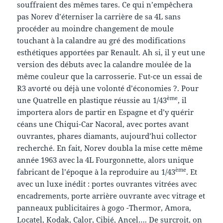
souffraient des mêmes tares. Ce qui n’empêchera
pas Norev d’éterniser la carrière de sa 4L sans
procéder au moindre changement de moule
touchant à la calandre au gré des modifications
esthétiques apportées par Renault. Ah si, il y eut une
version des débuts avec la calandre moulée de la
même couleur que la carrosserie. Fut-ce un essai de
R3 avorté ou déjà une volonté d’économies ?. Pour
ème
une Quatrelle en plastique réussie au 1/43
, il
importera alors de partir en Espagne et d’y quérir
céans une Chiqui-Car Nacoral, avec portes avant
ouvrantes, phares diamants, aujourd’hui collector
recherché. En fait, Norev doubla la mise cette même
année 1963 avec la 4L Fourgonnette, alors unique
ème
fabricant de l’époque à la reproduire au 1/43
. Et
avec un luxe inédit : portes ouvrantes vitrées avec
encadrements, porte arrière ouvrante avec vitrage et
panneaux publicitaires à gogo -Thermor, Amora,
Locatel, Kodak, Calor, Cibié, Ancel…. De surcroit, on