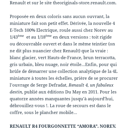
Renault et sur le site theoriginals-store.renault.com.
Proposée en deux coloris sans aucun ouvrant, la
miniature fait son petit effet. Dérivée, la nouvelle 4
E-Tech 100% Electrique, roule aussi chez Norev au
ème
ème
1/43
et au 1/18
en deux versions : toit rigide
ou découvrable ouvert et dans le même teintier (on
ne dit plus nuancier chez Renault) que la vraie :
blanc glacier, vert Hauts-de-France, brun terracotta,
gris urbain, bleu nuage, noir étoile…Enfin, pour qui
brûle de démarrer une collection analytique de la 4L
miniature à toutes les échelles, prière de se procurer
l’ouvrage de Serge Defradat,
Renault 4, un fabuleux
destin,
publié aux éditions Du May en 2011. Pour les
quatorze années manquantes jusqu’à aujourd’hui,
débrouillez-vous !. La roue de secours est dans le
coffre, sous le plancher mobile…
RENAULT R4 FOURGONNETTE “AMORA”. NOREV.