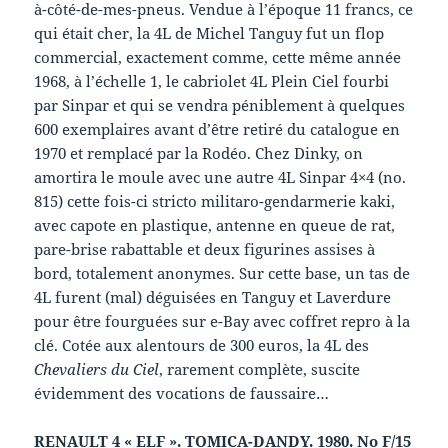
à-côté-de-mes-pneus. Vendue à l’époque 11 francs, ce
qui était cher, la 4L de Michel Tanguy fut un flop
commercial, exactement comme, cette même année
1968, à l’échelle 1, le cabriolet 4L Plein Ciel fourbi
par Sinpar et qui se vendra péniblement à quelques
600 exemplaires avant d’être retiré du catalogue en
1970 et remplacé par la Rodéo. Chez Dinky, on
amortira le moule avec une autre 4L Sinpar 4×4 (no.
815) cette fois-ci stricto militaro-gendarmerie kaki,
avec capote en plastique, antenne en queue de rat,
pare-brise rabattable et deux figurines assises à
bord, totalement anonymes. Sur cette base, un tas de
4L furent (mal) déguisées en Tanguy et Laverdure
pour être fourguées sur e-Bay avec coffret repro à la
clé. Cotée aux alentours de 300 euros, la 4L des
Chevaliers du Ciel
, rarement complète, suscite
évidemment des vocations de faussaire…
RENAULT 4 « ELF ». TOMICA-DANDY.
1980. No F/15