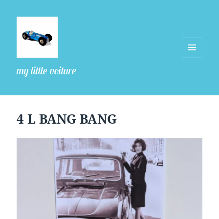
MENU
my little voiture
ET
WIDGETS
4 L BANG BANG