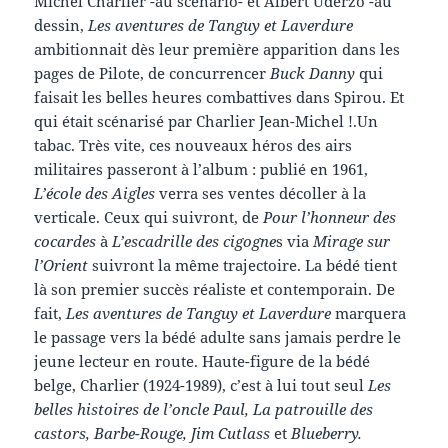
Michel Charlier -au scénario- et Albert Uderzo -au
dessin,
Les aventures de Tanguy et Laverdure
ambitionnait dès leur première apparition dans les
pages de Pilote, de concurrencer
Buck Danny
qui
faisait les belles heures combattives dans Spirou. Et
qui était scénarisé par Charlier Jean-Michel !.Un
tabac. Très vite, ces nouveaux héros des airs
militaires passeront à l’album : publié en 1961,
L’école des Aigles
verra ses ventes décoller à la
verticale. Ceux qui suivront, de
Pour l’honneur des
cocardes
à
L’escadrille des cigogne
s via
Mirage sur
l’Orient
suivront la même trajectoire. La bédé tient
là son premier succès réaliste et contemporain. De
fait,
Les aventures de Tanguy et Laverdure
marquera
le passage vers la bédé adulte sans jamais perdre le
jeune lecteur en route. Haute-figure de la bédé
belge, Charlier (1924-1989), c’est à lui tout seul
Les
belles histoires de l’oncle Paul, La patrouille des
castors, Barbe-Rouge, Jim Cutlass
et
Blueberry.