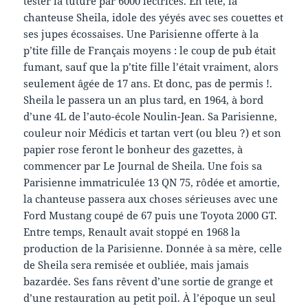
tester la tuture par 6000 lectrices. En tête, la
chanteuse Sheila, idole des yéyés avec ses couettes et
ses jupes écossaises. Une Parisienne offerte à la
p’tite fille de Français moyens : le coup de pub était
fumant, sauf que la p’tite fille l’était vraiment, alors
seulement âgée de 17 ans. Et donc, pas de permis !.
Sheila le passera un an plus tard, en 1964, à bord
d’une 4L de l’auto-école Noulin-Jean. Sa Parisienne,
couleur noir Médicis et tartan vert (ou bleu ?) et son
papier rose feront le bonheur des gazettes, à
commencer par Le Journal de Sheila. Une fois sa
Parisienne immatriculée 13 QN 75, rôdée et amortie,
la chanteuse passera aux choses sérieuses avec une
Ford Mustang coupé de 67 puis une Toyota 2000 GT.
Entre temps, Renault avait stoppé en 1968 la
production de la Parisienne. Donnée à sa mère, celle
de Sheila sera remisée et oubliée, mais jamais
bazardée. Ses fans rêvent d’une sortie de grange et
d’une restauration au petit poil. À l’époque un seul