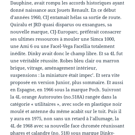
Dauphine, avait rompu les accords historiques ayant
donné naissance aux Jouets Renault. En ce début
d’années 1960, CIJ entamait hélas sa sortie de route.
Quiralu et JRD quasi disparus ou exsangues, sa
nouvelle marque, CIJ-Europarc, préférait consacrer
ses ultimes ressources à mouler une Simca 1000,
une Ami 6 ou une Facel-Vega Facellia totalement
inédite. Dinky avait donc le champ libre. Et sa 4L fut
une véritable réussite. Robes bleu clair ou marron
brique, vitrage, aménagement intérieur,
suspensions : la miniature était impec’. Et sera vite
proposée en version Junior, plus sommaire. Et aussi
en Espagne, en 1966 sous la marque Poch. Suivront
la 4L orange Autoroutes (no.518A) rangée dans la
catégorie « utilitaires », avec socle en plastique noir
moulé et antenne du même acabit sur le toit. Puis il
y aura en 1975, non sans un retard à l’allumage, la
4L de 1968 avec sa nouvelle face chromée réunissant
phares et calandre (no. 518) sous marque Dinky-