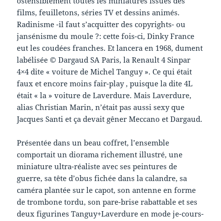
ostensiblement toutes les miniatures issues des
films, feuilletons, séries TV et dessins animés.
Radinisme -il faut s’acquitter des copyrights- ou
jansénisme du moule ?: cette fois-ci, Dinky France
eut les coudées franches. Et lancera en 1968, dument
labélisée © Dargaud SA Paris, la Renault 4 Sinpar
4×4 dite « voiture de Michel Tanguy ». Ce qui était
faux et encore moins fair-play , puisque la dite 4L
était « la » voiture de Laverdure. Mais Laverdure,
alias Christian Marin, n’était pas aussi sexy que
Jacques Santi et ça devait gêner Meccano et Dargaud.
Présentée dans un beau coffret, l’ensemble
comportait un diorama richement illustré, une
miniature ultra-réaliste avec ses peintures de
guerre, sa tête d’obus fichée dans la calandre, sa
caméra plantée sur le capot, son antenne en forme
de trombone tordu, son pare-brise rabattable et ses
deux figurines Tanguy+Laverdure en mode je-cours-