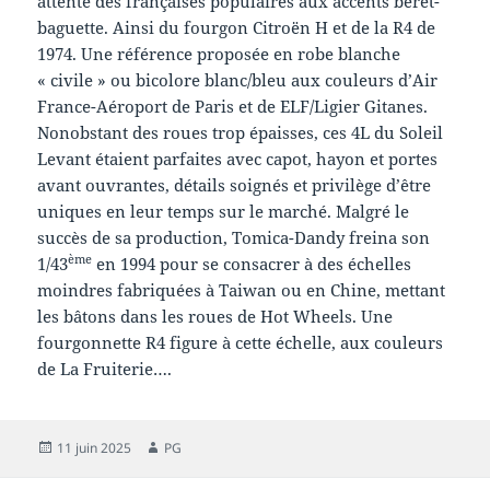
attente des françaises populaires aux accents béret-
baguette. Ainsi du fourgon Citroën H et de la R4 de
1974. Une référence proposée en robe blanche
« civile » ou bicolore blanc/bleu aux couleurs d’Air
France-Aéroport de Paris et de ELF/Ligier Gitanes.
Nonobstant des roues trop épaisses, ces 4L du Soleil
Levant étaient parfaites avec capot, hayon et portes
avant ouvrantes, détails soignés et privilège d’être
uniques en leur temps sur le marché. Malgré le
succès de sa production, Tomica-Dandy freina son
ème
1/43
en 1994 pour se consacrer à des échelles
moindres fabriquées à Taiwan ou en Chine, mettant
les bâtons dans les roues de Hot Wheels. Une
fourgonnette R4 figure à cette échelle, aux couleurs
de La Fruiterie….
Publié
Auteur
11 juin 2025
PG
le