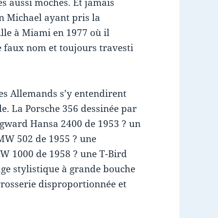
tes aussi moches. Et jamais
n Michael ayant pris la
ille à Miami en 1977 où il
 faux nom et toujours travesti
les Allemands s’y entendirent
le. La Porsche 356 dessinée par
gward Hansa 2400 de 1953 ? un
BMW 502 de 1955 ? une
KW 1000 de 1958 ? une T-Bird
age stylistique à grande bouche
rrosserie disproportionnée et