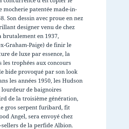
a concurrence d’en copier le
re mocherie patentée made-in-
8. Son dessin avec proue en nez
rillant designer venu de chez
a brutalement en 1937,
x-Graham-Paige) de finir le
ture de luxe par essence, la
 les trophées aux concours
 le bide provoqué par son look
Dans les années 1950, les Hudson
ur lourdeur de baignoires
rd de la troisième génération,
 gros serpent furibard, fit
wood Angel, sera envoyé chez
sellers de la perfide Albion.