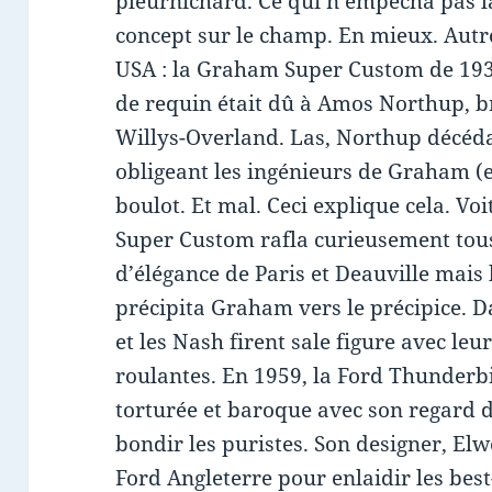
pleurnichard. Ce qui n’empêcha pas l
concept sur le champ. En mieux. Aut
USA : la Graham Super Custom de 193
de requin était dû à Amos Northup, b
Willys-Overland. Las, Northup décéd
obligeant les ingénieurs de Graham (e
boulot. Et mal. Ceci explique cela. Voi
Super Custom rafla curieusement tous
d’élégance de Paris et Deauville mais
précipita Graham vers le précipice. 
et les Nash firent sale figure avec le
roulantes. En 1959, la Ford Thunderbi
torturée et baroque avec son regard de
bondir les puristes. Son designer, El
Ford Angleterre pour enlaidir les best-