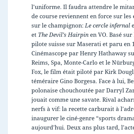
l’uniforme. Il faudra attendre le mitan
de course reviennent en force sur les 
sur le champignon:
Le cercle infernal
et
The Devil’s Hairpin
en VO. Basé sur
pilote suisse sur Maserati et paru en
Cinémascope par Henry Hathaway sur l
Reims, Spa, Monte-Carlo et le Nürburg
Fox, le film était piloté par Kirk Doug
téméraire Gino Borgesa. Face à lui, Bel
polonaise chouchoutée par Darryl Zan
jouait comme une savate. Rival acharn
nerfs à vif: la recette carburait à l’a
inaugurer le ciné-genre “sports dram
aujourd’hui. Deux ans plus tard, l’ac