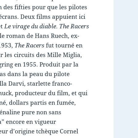
 des fifties pour que les pilotes
écrans. Deux films appuient ici
et
Le virage du diable
.
The Racers
 le roman de Hans Ruech, ex-
 1953,
The Racers
fut tourné en
es circuits des Mille Miglia,
ring en 1955. Produit par la
las dans la peau du pilote
la Darvi, starlette franco-
uck, producteur du film, et qui
é, dollars partis en fumée,
drénaline pure non sans
a” encore en vigueur
teur d’origine tchèque Cornel