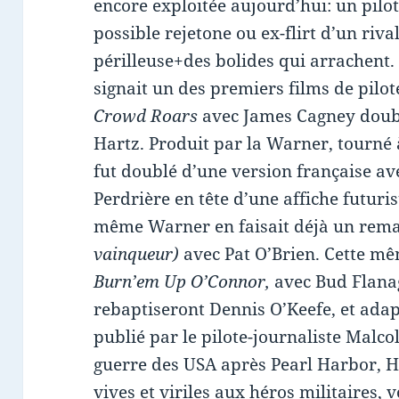
encore exploitée aujourd’hui: un pilote 
possible rejetone ou ex-flirt d’un riv
périlleuse+des bolides qui arrachen
signait un des premiers films de pilo
Crowd Roars
avec James Cagney doub
Hartz. Produit par la Warner, tourné 
fut doublé d’une version française av
Perdrière en tête d’une affiche futuris
même Warner en faisait déjà un rem
vainqueur)
avec Pat O’Brien. Cette m
Burn’em Up O’Connor,
avec Bud Flana
rebaptiseront Dennis O’Keefe, et ad
publié par le pilote-journaliste Malc
guerre des USA après Pearl Harbor, H
vives et viriles aux héros militaires, 