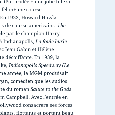
tête-brulée + une jolie fille si
al félon+une course
t. En 1932, Howard Hawks
tes de course américains:
The
lé par le champion Harry
à Indianapolis,
La foule hurle
ec Jean Gabin et Hélène
te décoiffante. En 1939, la
ake,
Indianapolis Speedway (Le
ême année, la MGM produisait
gan, comédien que les sudios
apté du roman
Salute to the Gods
olm Campbell. Avec l’entrée en
ollywood consacrera ses forces
volants, flottants et portant beau