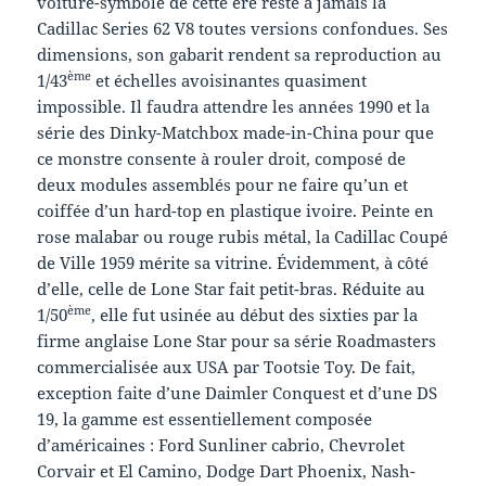
voiture-symbole de cette ère reste à jamais la
Cadillac Series 62 V8 toutes versions confondues. Ses
dimensions, son gabarit rendent sa reproduction au
ème
1/43
et échelles avoisinantes quasiment
impossible. Il faudra attendre les années 1990 et la
série des Dinky-Matchbox made-in-China pour que
ce monstre consente à rouler droit, composé de
deux modules assemblés pour ne faire qu’un et
coiffée d’un hard-top en plastique ivoire. Peinte en
rose malabar ou rouge rubis métal, la Cadillac Coupé
de Ville 1959 mérite sa vitrine. Évidemment, à côté
d’elle, celle de Lone Star fait petit-bras. Réduite au
ème
1/50
, elle fut usinée au début des sixties par la
firme anglaise Lone Star pour sa série Roadmasters
commercialisée aux USA par Tootsie Toy. De fait,
exception faite d’une Daimler Conquest et d’une DS
19, la gamme est essentiellement composée
d’américaines : Ford Sunliner cabrio, Chevrolet
Corvair et El Camino, Dodge Dart Phoenix, Nash-