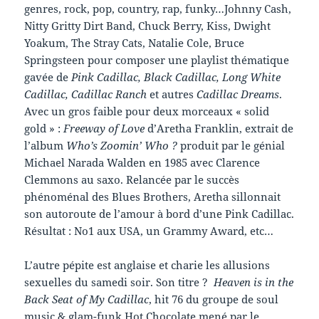
genres, rock, pop, country, rap, funky…Johnny Cash,
Nitty Gritty Dirt Band, Chuck Berry, Kiss, Dwight
Yoakum, The Stray Cats, Natalie Cole, Bruce
Springsteen pour composer une playlist thématique
gavée de
Pink Cadillac, Black Cadillac, Long White
Cadillac, Cadillac Ranch
et autres
Cadillac Dreams
.
Avec un gros faible pour deux morceaux « solid
gold » :
Freeway of Love
d’Aretha Franklin, extrait de
l’album
Who’s Zoomin’ Who ?
produit par le génial
Michael Narada Walden en 1985 avec Clarence
Clemmons au saxo. Relancée par le succès
phénoménal des Blues Brothers, Aretha sillonnait
son autoroute de l’amour à bord d’une Pink Cadillac.
Résultat : No1 aux USA, un Grammy Award, etc…
L’autre pépite est anglaise et charie les allusions
sexuelles du samedi soir. Son titre ?
Heaven is in the
Back Seat of My Cadillac
, hit 76 du groupe de soul
music & glam-funk Hot Chocolate mené par le