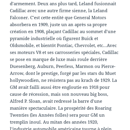
d’armement. Deux ans plus tard, Leland fusionnait
Cadillac avec une autre firme sienne, la Leland
Falconer. C’est cette entité que General Motors
absorbera en 1909, juste un an après sa propre
création en 1908, plaçant Cadillac au sommet d’une
pyramide industrielle où figurent Buick et
Oldsmobile, et bientôt Pontiac, Chevrolet, etc…Avec
ses moteurs V8 et ses carrosseries spéciales, Cadillac
se pose en marque de luxe mais roule derrière
Duesenberg, Auburn, Peerless, Marmon ou Pierce-
Arrow, dont le prestige, forgé par les stars du Muet
hollywoodien, ne résistera pas au krach de 1929. La
GM avait failli aussi être engloutie en 1918 pour
cause de récession, mais son nouveau big boss,
Alfred P. Sloan, avait redressé la barre d’une
manière spectaculaire. La prospérité des Roaring
Twenties (les Années folles) sera pour GM un
tremplin inouï. Au mitan des années 1920,
l’industrie automobile américaine tourne à plein