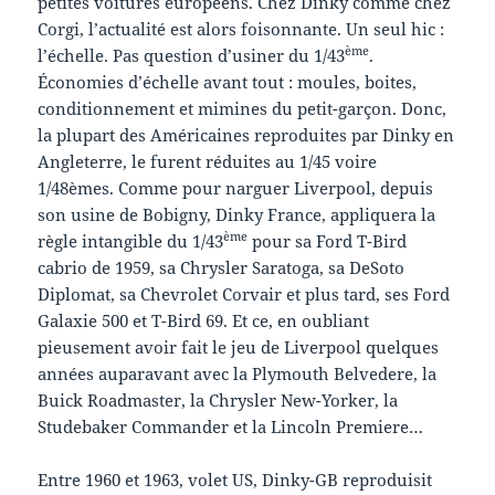
petites voitures européens. Chez Dinky comme chez
Corgi, l’actualité est alors foisonnante. Un seul hic :
ème
l’échelle. Pas question d’usiner du 1/43
.
Économies d’échelle avant tout : moules, boites,
conditionnement et mimines du petit-garçon. Donc,
la plupart des Américaines reproduites par Dinky en
Angleterre, le furent réduites au 1/45 voire
1/48èmes. Comme pour narguer Liverpool, depuis
son usine de Bobigny, Dinky France, appliquera la
ème
règle intangible du 1/43
pour sa Ford T-Bird
cabrio de 1959, sa Chrysler Saratoga, sa DeSoto
Diplomat, sa Chevrolet Corvair et plus tard, ses Ford
Galaxie 500 et T-Bird 69. Et ce, en oubliant
pieusement avoir fait le jeu de Liverpool quelques
années auparavant avec la Plymouth Belvedere, la
Buick Roadmaster, la Chrysler New-Yorker, la
Studebaker Commander et la Lincoln Premiere…
Entre 1960 et 1963, volet US, Dinky-GB reproduisit