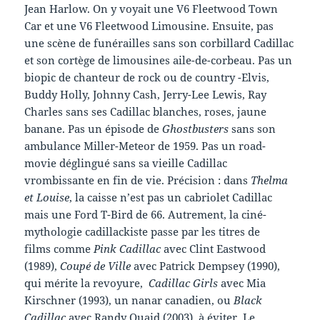
Jean Harlow. On y voyait une V6 Fleetwood Town
Car et une V6 Fleetwood Limousine. Ensuite, pas
une scène de funérailles sans son corbillard Cadillac
et son cortège de limousines aile-de-corbeau. Pas un
biopic de chanteur de rock ou de country -Elvis,
Buddy Holly, Johnny Cash, Jerry-Lee Lewis, Ray
Charles sans ses Cadillac blanches, roses, jaune
banane. Pas un épisode de
Ghostbusters
sans son
ambulance Miller-Meteor de 1959. Pas un road-
movie déglingué sans sa vieille Cadillac
vrombissante en fin de vie. Précision : dans
Thelma
et Louise
, la caisse n’est pas un cabriolet Cadillac
mais une Ford T-Bird de 66. Autrement, la ciné-
mythologie cadillackiste passe par les titres de
films comme
Pink Cadillac
avec Clint Eastwood
(1989),
Coupé de Ville
avec Patrick Dempsey (1990),
qui mérite la revoyure,
Cadillac Girls
avec Mia
Kirschner (1993), un nanar canadien, ou
Black
Cadillac
avec Randy Quaid (2003), à éviter. Le