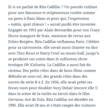
Et si on parlait de Rita Cadillac ? Un pseudo rutilant
pour une danseuse et stripteaseuse roulée comme
un pneu à flanc blanc et pour qui, l’expression
« mâtin, quel châssis ! » aurait pu/dû être inventée.
Engagée en 1951 par Alain Bernardin pour son Crazy
Horse inauguré de frais, meneuse de revue aux
Folies-Bergère, Rita Cadillac enflamma Paris. Célèbre
pour sa carrosserie, elle savait aussi chanter en duo
avec Tino Rossi et Darry Cowl au music-hall, jusqu’à
se produire sur scène dans le sulfureux show
érotique
Oh !Calcutta
. La Cadillac a aussi fait du
cinéma. Des petits rôles dans de bons films comme
Mélodie en sous-sol
, des grands rôles dans des
navets de série B à Z. En 1956, elle avait prêté ses
fesses nues pour doubler Suzy Delair (encore elle !)
dans la scène de la raclée au lavoir dans le film
Gervaise,
tiré de Zola. Rita Cadillac est décédée en
1995. Elle avait 58 ans et s’était rangée des voitures