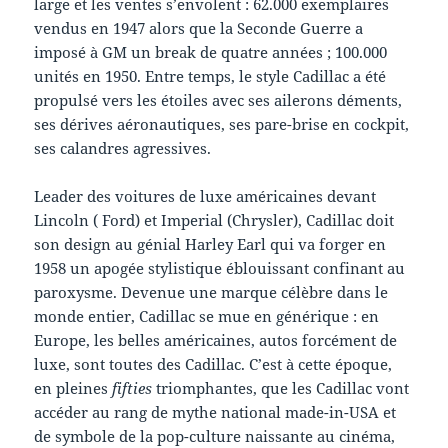
large et les ventes s’envolent : 62.000 exemplaires
vendus en 1947 alors que la Seconde Guerre a
imposé à GM un break de quatre années ; 100.000
unités en 1950. Entre temps, le style Cadillac a été
propulsé vers les étoiles avec ses ailerons déments,
ses dérives aéronautiques, ses pare-brise en cockpit,
ses calandres agressives.
Leader des voitures de luxe américaines devant
Lincoln ( Ford) et Imperial (Chrysler), Cadillac doit
son design au génial Harley Earl qui va forger en
1958 un apogée stylistique éblouissant confinant au
paroxysme. Devenue une marque célèbre dans le
monde entier, Cadillac se mue en générique : en
Europe, les belles américaines, autos forcément de
luxe, sont toutes des Cadillac. C’est à cette époque,
en pleines
fifties
triomphantes, que les Cadillac vont
accéder au rang de mythe national made-in-USA et
de symbole de la pop-culture naissante au cinéma,