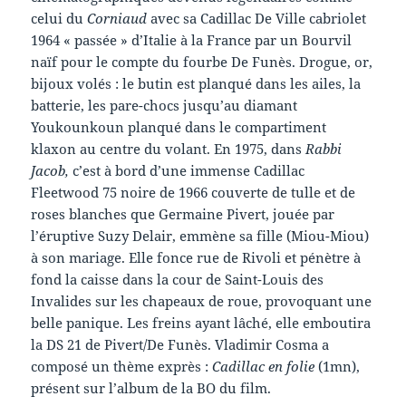
celui du
Corniaud
avec sa Cadillac De Ville cabriolet
1964 « passée » d’Italie à la France par un Bourvil
naïf pour le compte du fourbe De Funès. Drogue, or,
bijoux volés : le butin est planqué dans les ailes, la
batterie, les pare-chocs jusqu’au diamant
Youkounkoun planqué dans le compartiment
klaxon au centre du volant. En 1975, dans
Rabbi
Jacob,
c’est à bord d’une immense Cadillac
Fleetwood 75 noire de 1966 couverte de tulle et de
roses blanches que Germaine Pivert, jouée par
l’éruptive Suzy Delair, emmène sa fille (Miou-Miou)
à son mariage. Elle fonce rue de Rivoli et pénètre à
fond la caisse dans la cour de Saint-Louis des
Invalides sur les chapeaux de roue, provoquant une
belle panique. Les freins ayant lâché, elle emboutira
la DS 21 de Pivert/De Funès. Vladimir Cosma a
composé un thème exprès :
Cadillac en folie
(1mn),
présent sur l’album de la BO du film.