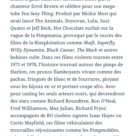
chanteur Errol Brown et célèbre pour son mega-
tube
You Sexy Thing
. Produit par Mickie Most qui
avait lancé The Animals, Donovan, Lulu, Suzi
Quatro et Jeff Beck, Hot Chocolate surfait sur la
vague de la Pimpmania, provoqué par le succès des
films de la Blaxploitation comme
Shaft, Superfly,
Willy Dynamite, Black Caesar, The Mack
et autres
bobines culte. Dans ces films violents tournés entre
1971 et 1978, l’histoire tournait autour des pimps de
Harlem, ces proxos flamboyants vivant comme des
pachas, fringués de blanc et de fourrures, ployant
sous les bijoux en or et portant coupe afro. Avec
pour casting les seuls acteurs noirs, qui deviendront
des stars comme Richard Roundtree, Ron O’Neal,
Fred Williamson, Max Julian, Richard Pryor,
accompagnés de BO ciselées signées Isaac Hayes ou
Curtis Mayfield, ces films véhiculaient des
trouvailles réjouissantes comme les Pimpmobiles,