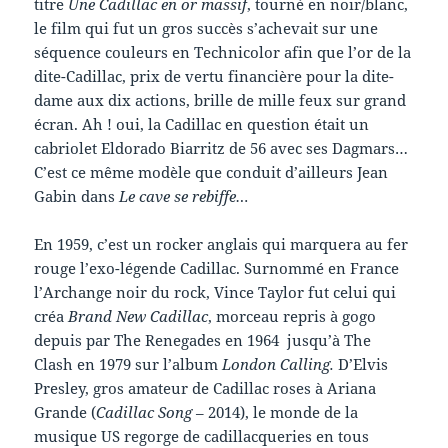
titre
Une Cadillac en or massif
, tourné en noir/blanc,
le film qui fut un gros succès s’achevait sur une
séquence couleurs en Technicolor afin que l’or de la
dite-Cadillac, prix de vertu financière pour la dite-
dame aux dix actions, brille de mille feux sur grand
écran. Ah ! oui, la Cadillac en question était un
cabriolet Eldorado Biarritz de 56 avec ses Dagmars…
C’est ce même modèle que conduit d’ailleurs Jean
Gabin dans
Le cave se rebiffe…
En 1959, c’est un rocker anglais qui marquera au fer
rouge l’exo-légende Cadillac. Surnommé en France
l’Archange noir du rock, Vince Taylor fut celui qui
créa
Brand New Cadillac
, morceau repris à gogo
depuis par The Renegades en 1964 jusqu’à The
Clash en 1979 sur l’album
London Calling.
D’Elvis
Presley, gros amateur de Cadillac roses à Ariana
Grande (
Cadillac Song
– 2014), le monde de la
musique US regorge de cadillacqueries en tous