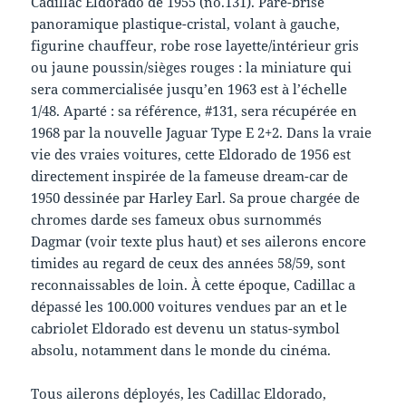
Cadillac Eldorado de 1955 (no.131). Pare-brise
panoramique plastique-cristal, volant à gauche,
figurine chauffeur, robe rose layette/intérieur gris
ou jaune poussin/sièges rouges : la miniature qui
sera commercialisée jusqu’en 1963 est à l’échelle
1/48. Aparté : sa référence, #131, sera récupérée en
1968 par la nouvelle Jaguar Type E 2+2. Dans la vraie
vie des vraies voitures, cette Eldorado de 1956 est
directement inspirée de la fameuse dream-car de
1950 dessinée par Harley Earl. Sa proue chargée de
chromes darde ses fameux obus surnommés
Dagmar (voir texte plus haut) et ses ailerons encore
timides au regard de ceux des années 58/59, sont
reconnaissables de loin. À cette époque, Cadillac a
dépassé les 100.000 voitures vendues par an et le
cabriolet Eldorado est devenu un status-symbol
absolu, notamment dans le monde du cinéma.
Tous ailerons déployés, les Cadillac Eldorado,