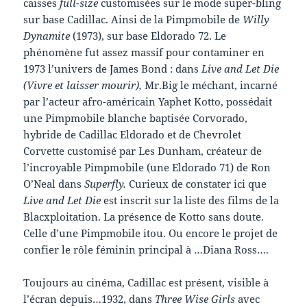
caisses
full-size
customisées sur le mode super-bling
sur base Cadillac. Ainsi de la Pimpmobile de
Willy
Dynamite
(1973), sur base Eldorado 72. Le
phénomène fut assez massif pour contaminer en
1973 l’univers de James Bond : dans
Live and Let Die
(Vivre et laisser mourir),
Mr.Big le méchant, incarné
par l’acteur afro-américain Yaphet Kotto, possédait
une Pimpmobile blanche baptisée Corvorado,
hybride de Cadillac Eldorado et de Chevrolet
Corvette customisé par Les Dunham, créateur de
l’incroyable Pimpmobile (une Eldorado 71) de Ron
O’Neal dans
Superfly.
Curieux de constater ici que
Live and Let Die
est inscrit sur la liste des films de la
Blacxploitation. La présence de Kotto sans doute.
Celle d’une Pimpmobile itou. Ou encore le projet de
confier le rôle féminin principal à …Diana Ross….
Toujours au cinéma, Cadillac est présent, visible à
l’écran depuis…1932, dans
Three Wise Girls
avec