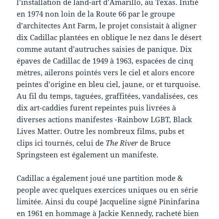
l’installation de land-art d’Amarillo, au Texas. Initié
en 1974 non loin de la Route 66 par le groupe
d’architectes Ant Farm, le projet consistait à aligner
dix Cadillac plantées en oblique le nez dans le désert
comme autant d’autruches saisies de panique. Dix
épaves de Cadillac de 1949 à 1963, espacées de cinq
mètres, ailerons pointés vers le ciel et alors encore
peintes d’origine en bleu ciel, jaune, or et turquoise.
Au fil du temps, taguées, graffitées, vandalisées, ces
dix art-caddies furent repeintes puis livrées à
diverses actions manifestes -Rainbow LGBT, Black
Lives Matter. Outre les nombreux films, pubs et
clips ici tournés, celui de
The River
de Bruce
Springsteen est également un manifeste.
Cadillac a également joué une partition mode &
people avec quelques exercices uniques ou en série
limitée. Ainsi du coupé Jacqueline signé Pininfarina
en 1961 en hommage à Jackie Kennedy, racheté bien