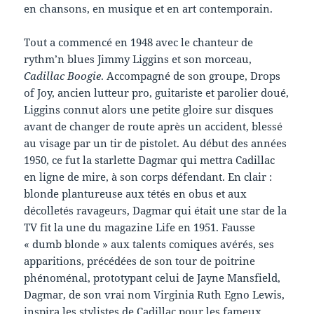
en chansons, en musique et en art contemporain.
Tout a commencé en 1948 avec le chanteur de
rythm’n blues Jimmy Liggins et son morceau,
Cadillac Boogie
. Accompagné de son groupe, Drops
of Joy, ancien lutteur pro, guitariste et parolier doué,
Liggins connut alors une petite gloire sur disques
avant de changer de route après un accident, blessé
au visage par un tir de pistolet. Au début des années
1950, ce fut la starlette Dagmar qui mettra Cadillac
en ligne de mire, à son corps défendant. En clair :
blonde plantureuse aux tétés en obus et aux
décolletés ravageurs, Dagmar qui était une star de la
TV fit la une du magazine Life en 1951. Fausse
« dumb blonde » aux talents comiques avérés, ses
apparitions, précédées de son tour de poitrine
phénoménal, prototypant celui de Jayne Mansfield,
Dagmar, de son vrai nom Virginia Ruth Egno Lewis,
inspira les stylistes de Cadillac pour les fameux