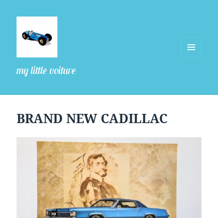
MENU
my little voiture
ET
WIDGETS
BRAND NEW CADILLAC