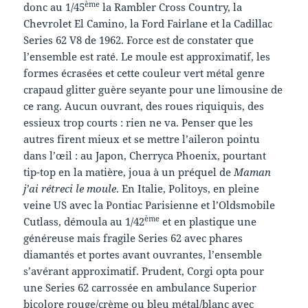
ème
donc au 1/45
la Rambler Cross Country, la
Chevrolet El Camino, la Ford Fairlane et la Cadillac
Series 62 V8 de 1962. Force est de constater que
l’ensemble est raté. Le moule est approximatif, les
formes écrasées et cette couleur vert métal genre
crapaud glitter guère seyante pour une limousine de
ce rang. Aucun ouvrant, des roues riquiquis, des
essieux trop courts : rien ne va. Penser que les
autres firent mieux et se mettre l’aileron pointu
dans l’œil : au Japon, Cherryca Phoenix, pourtant
tip-top en la matière, joua à un préquel de
Maman
j’ai rétreci le moule
. En Italie, Politoys, en pleine
veine US avec la Pontiac Parisienne et l’Oldsmobile
ème
Cutlass, démoula au 1/42
et en plastique une
généreuse mais fragile Series 62 avec phares
diamantés et portes avant ouvrantes, l’ensemble
s’avérant approximatif. Prudent, Corgi opta pour
une Series 62 carrossée en ambulance Superior
bicolore rouge/crème ou bleu métal/blanc avec