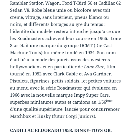
Rambler Station Wagon, Ford T-Bird 56 et Cadillac 62
Sedan V8. Robe bleue unie ou bicolore avec toit
crème, vitrage, sans intérieur, pneus blancs ou
noirs, et différents boîtages au gré du temps :
l’identité du modèle restera intouché jusqu’à ce que
les Roadmasters achèvent leur course en 1966. Lone
Star était une marque du groupe DCMT (Die Cast
Machine Tools) lui-même fondé en 1934. Son nom
était lié à la mode des jouets issus des westerns
hollywoodiens et en particulier de
Lone Star
, film
tourné en 1952 avec Clark Gable et Ava Gardner.
Pistolets, figurines, petits soldats…et petites voitures
au menu avec la série Roadmaster qui évoluera en
1966 avec la nouvelle marque Impy Super Cars,
ème
superbes miniatures autos et camions au 1/66
d’une qualité supérieure, lancée pour concurrencer
Matchbox et Husky (futur Corgi Juniors).
CADILLAC ELDORADO 1953. DINKY-TOYS GB.