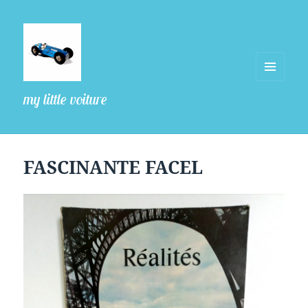
MENU
my little voiture
ET
WIDGETS
FASCINANTE FACEL