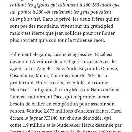
raillant les gigolos qui talonnent à 160-180 alors que
lui, pointe à 200 –si seulement les gens pouvaient
aller plus vite!.
Dans le privé, les deux frères qui ne
sont pas des mondains, vivent sur un grand pied
mais c’est Pierre que Jean sollicite pour renflouer
plus souvent qu’à son tour la ruineuse Facel.
Follement élégante, cossue et agressive, Facel est
devenue LA voiture de prestige française. Avec des
agents à Los Angeles, New-York, Beyrouth, Genève,
Casablanca, Milan, Daninos exporte 75% de sa
production. Hors circuits, les pilotes de course
Maurice Trintignant, Stirling Moss ou Nano da Sival
Ramos, cautionnent Facel qui n’éprouve aucun
besoin de briller en compétition pour asseoir son
renom. Vendue 2,873 millions d’anciens francs, Facel
écrase la Jaguar XK140, un chouia démodée, qui
coûte 1,9 million et la Studebaker Hawk dessinée par
Raymond Loewy tandis que l’Alfa-Romeo 1900 Super