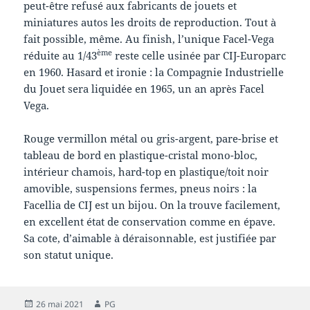
peut-être refusé aux fabricants de jouets et
miniatures autos les droits de reproduction. Tout à
fait possible, même. Au finish, l’unique Facel-Vega
ème
réduite au 1/43
reste celle usinée par CIJ-Europarc
en 1960. Hasard et ironie : la Compagnie Industrielle
du Jouet sera liquidée en 1965, un an après Facel
Vega.
Rouge vermillon métal ou gris-argent, pare-brise et
tableau de bord en plastique-cristal mono-bloc,
intérieur chamois, hard-top en plastique/toit noir
amovible, suspensions fermes, pneus noirs : la
Facellia de CIJ est un bijou. On la trouve facilement,
en excellent état de conservation comme en épave.
Sa cote, d’aimable à déraisonnable, est justifiée par
son statut unique.
Publié
Auteur
26 mai 2021
PG