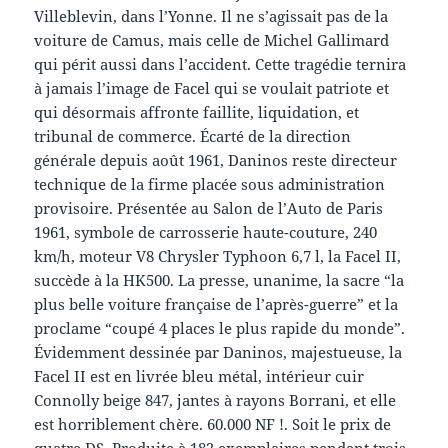
Villeblevin, dans l’Yonne. Il ne s’agissait pas de la
voiture de Camus, mais celle de Michel Gallimard
qui périt aussi dans l’accident. Cette tragédie ternira
à jamais l’image de Facel qui se voulait patriote et
qui désormais affronte faillite, liquidation, et
tribunal de commerce. Écarté de la direction
générale depuis août 1961, Daninos reste directeur
technique de la firme placée sous administration
provisoire. Présentée au Salon de l’Auto de Paris
1961, symbole de carrosserie haute-couture, 240
km/h, moteur V8 Chrysler Typhoon 6,7 l, la Facel II,
succède à la HK500. La presse, unanime, la sacre “la
plus belle voiture française de l’après-guerre” et la
proclame “coupé 4 places le plus rapide du monde”.
Évidemment dessinée par Daninos, majestueuse, la
Facel II est en livrée bleu métal, intérieur cuir
Connolly beige 847, jantes à rayons Borrani, et elle
est horriblement chère. 60.000 NF !. Soit le prix de
quatre DS. Produite à 182 exemplaires pendant trois