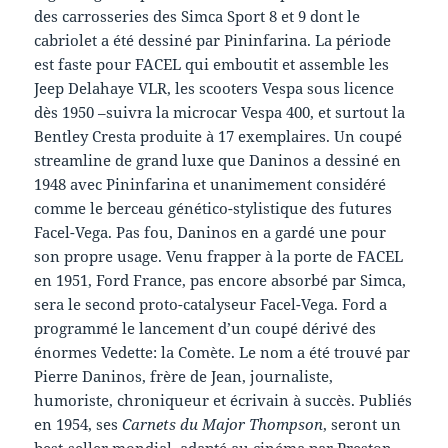
des carrosseries des Simca Sport 8 et 9 dont le
cabriolet a été dessiné par Pininfarina. La période
est faste pour FACEL qui emboutit et assemble les
Jeep Delahaye VLR, les scooters Vespa sous licence
dès 1950 –suivra la microcar Vespa 400, et surtout la
Bentley Cresta produite à 17 exemplaires. Un coupé
streamline de grand luxe que Daninos a dessiné en
1948 avec Pininfarina et unanimement considéré
comme le berceau génético-stylistique des futures
Facel-Vega. Pas fou, Daninos en a gardé une pour
son propre usage. Venu frapper à la porte de FACEL
en 1951, Ford France, pas encore absorbé par Simca,
sera le second proto-catalyseur Facel-Vega. Ford a
programmé le lancement d’un coupé dérivé des
énormes Vedette: la Comète. Le nom a été trouvé par
Pierre Daninos, frère de Jean, journaliste,
humoriste, chroniqueur et écrivain à succès. Publiés
en 1954, ses
Carnets du Major Thompson
, seront un
best-seller mondial, adapté au cinéma par Preston