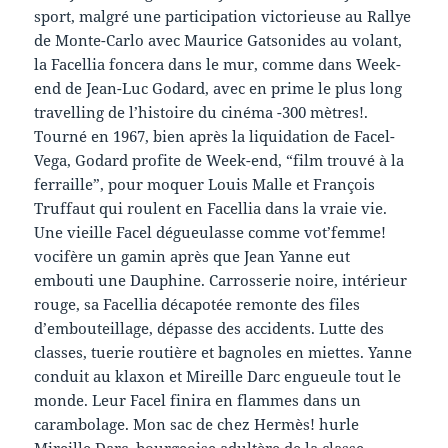
sport, malgré une participation victorieuse au Rallye
de Monte-Carlo avec Maurice Gatsonides au volant,
la Facellia foncera dans le mur, comme dans Week-
end de Jean-Luc Godard, avec en prime le plus long
travelling de l’histoire du cinéma -300 mètres!.
Tourné en 1967, bien après la liquidation de Facel-
Vega, Godard profite de Week-end, “film trouvé à la
ferraille”, pour moquer Louis Malle et François
Truffaut qui roulent en Facellia dans la vraie vie.
Une vieille Facel dégueulasse comme vot’femme!
vocifère un gamin après que Jean Yanne eut
embouti une Dauphine. Carrosserie noire, intérieur
rouge, sa Facellia décapotée remonte des files
d’embouteillage, dépasse des accidents. Lutte des
classes, tuerie routière et bagnoles en miettes. Yanne
conduit au klaxon et Mireille Darc engueule tout le
monde. Leur Facel finira en flammes dans un
carambolage. Mon sac de chez Hermès! hurle
Mireille Darc, bourgeoise adultère de la classe