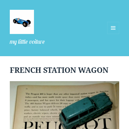
MENU
my little voiture
ET
WIDGETS
FRENCH STATION WAGON