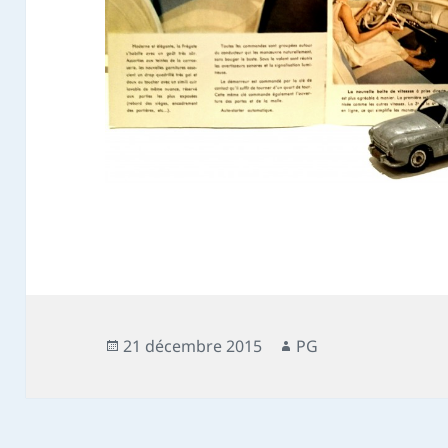
Publié
Auteur
21 décembre 2015
PG
le