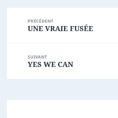
Navigation
de
PRÉCÉDENT
UNE VRAIE FUSÉE
l’article
Article
précédent :
SUIVANT
YES WE CAN
Article
suivant :