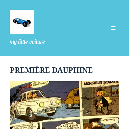
MENU
my little voiture
ET
WIDGETS
PREMIÈRE DAUPHINE