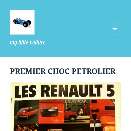
MENU
my little voiture
ET
WIDGETS
PREMIER CHOC PETROLIER