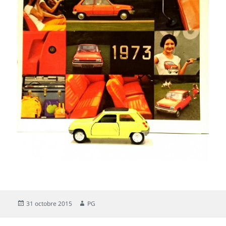
Publié
Auteur
31 octobre 2015
PG
le
Navigation