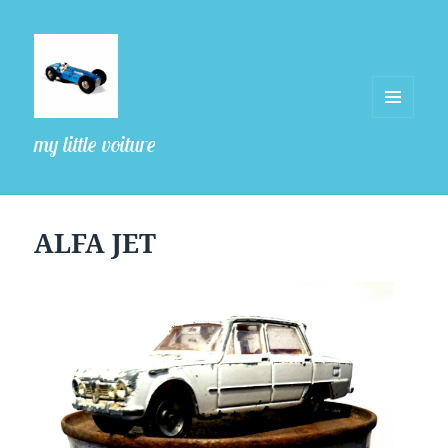
MENU
my little voiture
ET
WIDGETS
ALFA JET