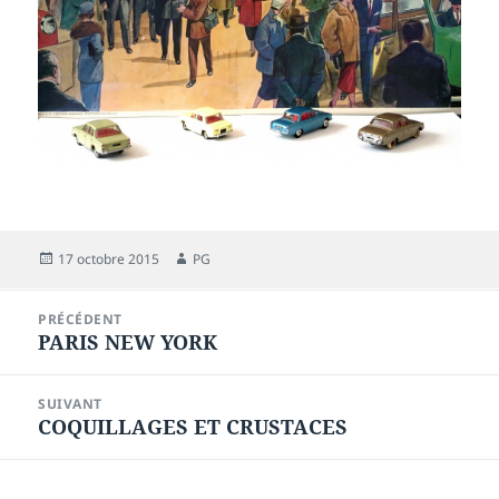
Publié
Auteur
17 octobre 2015
PG
le
Navigation
PRÉCÉDENT
de
PARIS NEW YORK
Article
l’article
précédent :
SUIVANT
COQUILLAGES ET CRUSTACES
Article
suivant :