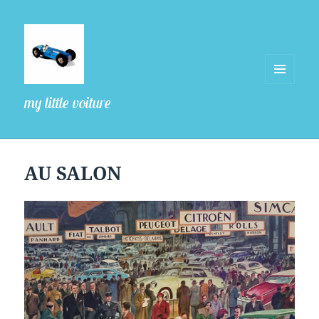
MENU
my little voiture
ET
WIDGETS
AU SALON