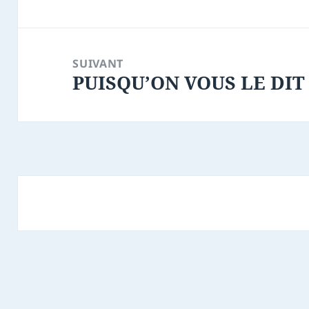
précédent :
SUIVANT
PUISQU’ON VOUS LE DIT
Article
suivant :