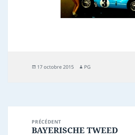
Publié
Auteur
17 octobre 2015
PG
le
Navigation
de
PRÉCÉDENT
BAYERISCHE TWEED
l’article
Article