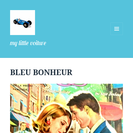
MENU
my little voiture
ET
WIDGETS
BLEU BONHEUR