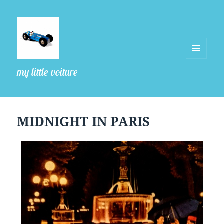
MENU
my little voiture
ET
WIDGETS
MIDNIGHT IN PARIS