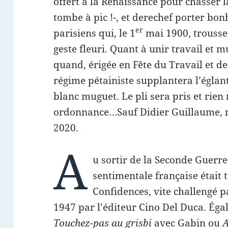
offert à la Renaissance pour chasser l
tombe à pic !-, et derechef porter bon
er
parisiens qui, le 1
mai 1900, trousser
geste fleuri. Quant à unir travail et m
quand, érigée en Fête du Travail et de 
régime pétainiste supplantera l’églant
blanc muguet. Le pli sera pris et rien
ordonnance…Sauf Didier Guillaume, mi
2020.
A
u sortir de la Seconde Guerre
sentimentale française était 
Confidences, vite challengé p
1947 par l’éditeur Cino Del Duca. Ég
Touchez-pas au grisbi
avec Gabin ou
A