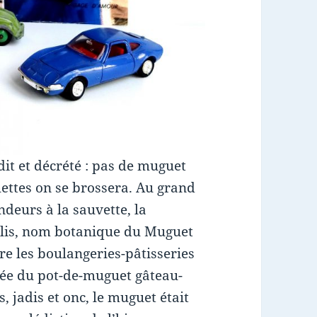
 dit et décrété : pas de muguet
chettes on se brossera. Au grand
deurs à la sauvette, la
alis, nom botanique du Muguet
re les boulangeries-pâtisseries
rée du pot-de-muguet gâteau-
s, jadis et onc, le muguet était